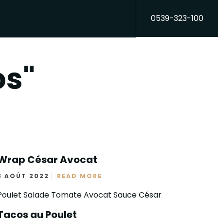
0539-323-100
os"
Wrap César Avocat
3 AOÛT 2022
READ MORE
Poulet Salade Tomate Avocat Sauce César
Tacos au Poulet