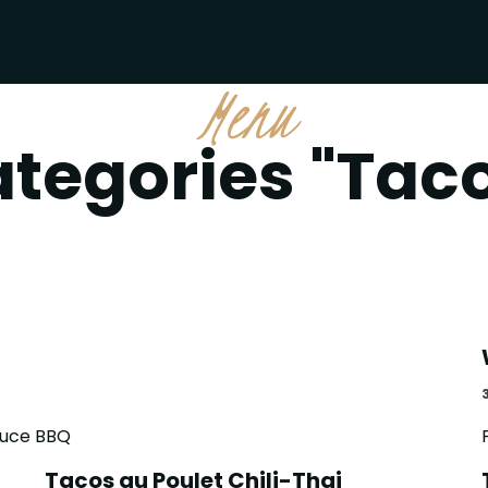
Menu
tegories "Tac
auce BBQ
Tacos au Poulet Chili-Thai